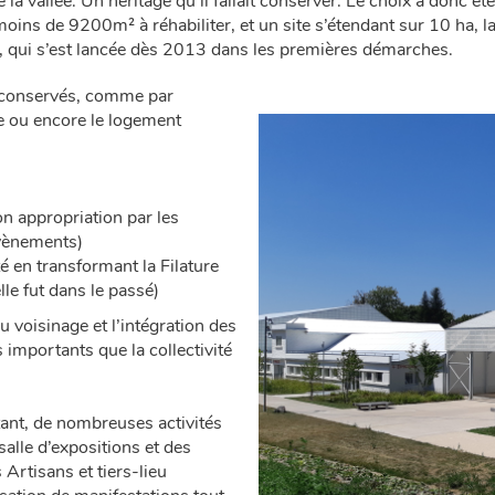
la vallée. Un héritage qu’il fallait conserver. Le choix a donc été
moins de 9200m² à réhabiliter, et un site s’étendant sur 10 ha, l
ui s’est lancée dès 2013 dans les premières démarches.
té conservés, comme par
ne ou encore le logement
n appropriation par les
évènements)
é en transformant la Filature
lle fut dans le passé)
 voisinage et l’intégration des
s importants que la collectivité
istant, de nombreuses activités
 salle d’expositions et des
 Artisans et tiers-lieu