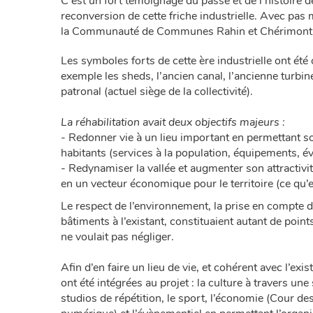
C'est un fort témoignage du passé et de l’histoire de 
reconversion de cette friche industrielle. Avec pas 
la Communauté de Communes Rahin et Chérimont, q
Les symboles forts de cette ère industrielle ont é
exemple les sheds, l’ancien canal, l’ancienne turbi
patronal (actuel siège de la collectivité).
La réhabilitation avait deux objectifs majeurs :
- Redonner vie à un lieu important en permettant so
habitants (services à la population, équipements, 
- Redynamiser la vallée et augmenter son attractivit
en un vecteur économique pour le territoire (ce qu’e
Le respect de l’environnement, la prise en compte du
bâtiments à l’existant, constituaient autant de point
ne voulait pas négliger.
Afin d’en faire un lieu de vie, et cohérent avec l’ex
ont été intégrées au projet : la culture à travers une
studios de répétition, le sport, l’économie (Cour des