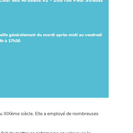
Cour des Artisans #2 - 20B rue Paul Strauss
eille généralement du mardi après-midi au vendredi
14h à 17h30
u du XIXème siècle. Elle a employé de nombreuses