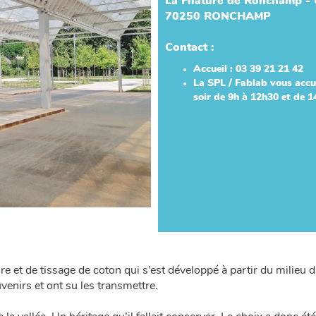
La Filature de Ronchamp - 
70250 RONCHAMP
Contact :
Accueil : 03 39 21 21 42
La SPL / Fablab vous accu
soir de 9h à 12h30 et de 
ure et de tissage de coton qui s’est développé à partir du milie
venirs et ont su les transmettre.