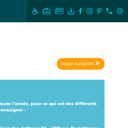
page suivante
toute l'année, pour ce qui est des différents
enseigner :