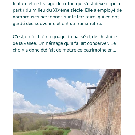
filature et de tissage de coton qui s’est développé à
partir du milieu du XIXème siècle. Elle a employé de
nombreuses personnes sur le territoire, qui en ont
gardé des souvenirs et ont su transmettre.
C'est un fort témoignage du passé et de l’histoire
de la vallée. Un héritage qu’il fallait conserver. Le
choix a donc été fait de mettre ce patrimoine en
valeur via la reconversion de cette friche
industrielle. Avec pas moins de 9200m² à
réhabiliter, et un site s’étendant sur 10 ha, la
Filature était un projet de grande envergure pour la
Communauté de Communes Rahin et Chérimont,
qui s’est lancée dès 2013 dans les premières
démarches.