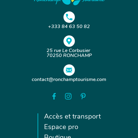
Située au cœur du groupe scolaire du centre de la
ville, l’ancienne école est délaissée depuis quelques
années, son volume ne suffisant plus à accueillir
l’ensemble des écoliers de la ville et son état de
+333 84 63 50 82
dégradation étant trop important. Au regard du
danger élevé pour les enfants, ils sont aujourd’hui
accueillis dans d’autres bâtiments du groupe
25 rue Le Corbusier
scolaire. D'importants travaux ont été engagés dès
70250 RONCHAMP
l'été 2021 pour donner une nouvelle vocation
culturelle à ce bâtiment. L'ouverture d'une
médiathèque avec salle d'exposition permettra au
plus grand nombre de le visiter.
contact@ronchamptourisme.com
Accès et transport
Espace pro
Boutique