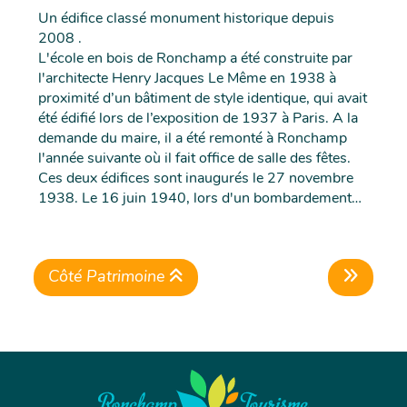
Un édifice classé monument historique depuis
2008 .
L'école en bois de Ronchamp a été construite par
l'architecte Henry Jacques Le Même en 1938 à
proximité d’un bâtiment de style identique, qui avait
été édifié lors de l’exposition de 1937 à Paris. A la
demande du maire, il a été remonté à Ronchamp
l'année suivante où il fait office de salle des fêtes.
Ces deux édifices sont inaugurés le 27 novembre
1938. Le 16 juin 1940, lors d'un bombardement
allemand, la salle des fêtes est détruite mais l’école
reste intacte. S’inspirant de l’architecture
traditionnelle savoyarde, région de naissance de
Côté Patrimoine
Henry Jacques Le Même, l’édifice, typique des
années 1930, se compose d'un pavillon central
devancé d'un portique situé entre deux ailes qui
abritent chacune une salle de classe. Le décor
extérieur est formé de motifs en relief de chevrons
et de losanges.