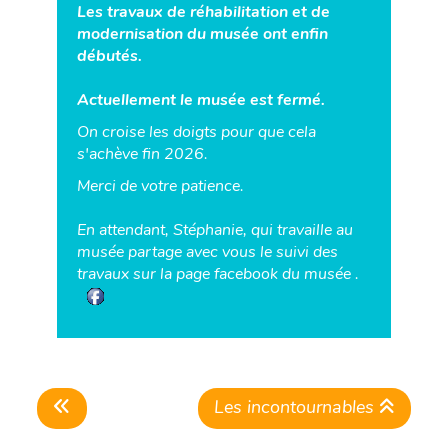
Les travaux de réhabilitation et de
modernisation du musée ont enfin
débutés.
Actuellement le musée est fermé.
On croise les doigts pour que cela
s'achève fin 2026.
Merci de votre patience.
En attendant, Stéphanie, qui travaille au
musée partage avec vous le suivi des
travaux sur la page facebook du musée .
Les incontournables