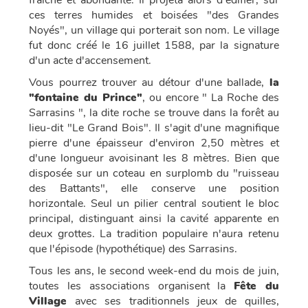
fraîche et abondante. Il projeta alors d'édifier, sur
ces terres humides et boisées "des Grandes
Noyés", un village qui porterait son nom. Le village
fut donc créé le 16 juillet 1588, par la signature
d'un acte d'accensement.
Vous pourrez trouver au détour d'une ballade,
la
"fontaine du Prince"
, ou encore " La Roche des
Sarrasins ", la dite roche se trouve dans la forêt au
lieu-dit "Le Grand Bois". Il s'agit d'une magnifique
pierre d'une épaisseur d'environ 2,50 mètres et
d'une longueur avoisinant les 8 mètres. Bien que
disposée sur un coteau en surplomb du "ruisseau
des Battants", elle conserve une position
horizontale. Seul un pilier central soutient le bloc
principal, distinguant ainsi la cavité apparente en
deux grottes. La tradition populaire n'aura retenu
que l'épisode (hypothétique) des Sarrasins.
Tous les ans, le second week-end du mois de juin,
toutes les associations organisent la
Fête du
Village
avec ses traditionnels jeux de quilles,