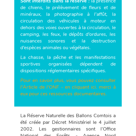
Sont interdits dans la réserve :
la présence
de chiens, le prélèvement de fleurs et de
minéraux, la photographie à l’affût, la
circulation des véhicules à moteur en
dehors des voies ouvertes à la circulation, le
camping, les feux, le dépôts d’ordures, les
nuisances sonores et la destruction
d’espèces animales ou végétales.
La chasse, la pêche et les manifestations
sportives organisées dépendent de
dispositions réglementaires spécifiques.
Pour en savoir plus, vous pouvez consulter
l'Article de l'ONF - en cliquant ici. merci à
eux pour ces ressources documentaires.
La Réserve Naturelle des Ballons Comtois a
été créée par Décret Ministériel le 4 juillet
2002. Les gestionnaires sont l’Office
National des Forêts - Agence Nord